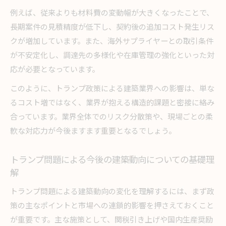
響
例えば、従来よりも材料費の変動幅が大きくなったことで、
トランプ影響の下で建築業界が取るべきコスト
長期案件の見積精度が低下し、契約後の追加コスト発生リス
戦略
クが増加しています。また、海外サプライヤーとの取引条件
が不安定化し、調達先の多様化や在庫管理の強化といった対
今後の建築動向についてコスト面からの考察
応が必要となっています。
トランプの影響で変わる建築計画の未来
このように、トランプ政策による建築業界への影響は、単な
トランプ影響で変わる建築計画の未来像を展望
るコスト増ではなく、業界が抱える構造的課題と密接に絡み
建築業界が迎えるトランプ建築政策の新たな局
合っています。業界全体でのリスク分散策や、現場ごとの柔
面
軟な対応力が今後ますます重要となるでしょう。
今後の建築動向について計画面から徹底分析
トランプ問題で建築計画がどう変わるのか現場
トランプ問題による今後の建築動向についての基礎理
目線で考察
解
建築業界の未来を左右するトランプ影響の本質
トランプ問題による建築動向の変化を理解するには、まず政
建築業界の今後を読むための視点まとめ
策の主なポイントと市場への連鎖的影響を押さえておくこと
トランプ建築政策下で建築業界の未来を読む視
が重要です。主な施策として、関税引き上げや国内生産奨励