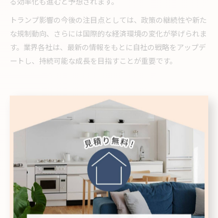
る効率化も進むと予想されます。
トランプ影響の今後の注目点としては、政策の継続性や新た
な規制動向、さらには国際的な経済環境の変化が挙げられま
す。業界各社は、最新の情報をもとに自社の戦略をアップデ
ートし、持続可能な成長を目指すことが重要です。
実務者目線で考察する建築業界の
変化
トランプ影響が建築業界の現場に与える具体的な変化
トランプ建築政策の実施により、建築業界の現場では資材コ
ストの上昇や調達の難易度が高まる傾向が顕著になっていま
す。特に、鉄鋼やアルミなどの主要原材料に対する関税強化
は、見積もり段階から費用計算の前提を大きく揺るがす要因