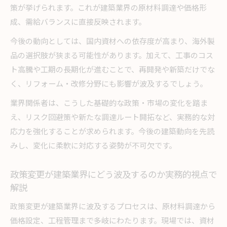
点
策が挙げられます。これが建築業界の原材料調達や価格形
建築業界の今後を左右するトランプ影響の要点
成、需給バランスに直接反映されます。
整理
今後の動向としては、国内資材への依存度が高まり、海外製
今後の建築動向について押さえておきたい重要
品の選択肢が狭まる可能性があります。加えて、工事のコス
視点
ト高騰や工期の長期化が進むことで、再開発や新築だけでな
トランプ問題の本質から建築業界の未来を考え
く、リフォーム・改修分野にも影響が波及するでしょう。
る
業界関係者は、こうした基礎的な政策・市場の変化を踏ま
建築業界で重視すべきトランプ影響の分析まと
え、リスク回避策や新たな調達ルート開拓など、実務的な対
め
応力を強化することが求められます。今後の建築動向を先読
みし、変化に柔軟に対応する姿勢が不可欠です。
政策変更が建築業界にどう波及するのか実務的視点で
解説
政策変更が建築業界に波及するプロセスは、原材料調達から
価格設定、工程管理まで多岐にわたります。現場では、資材