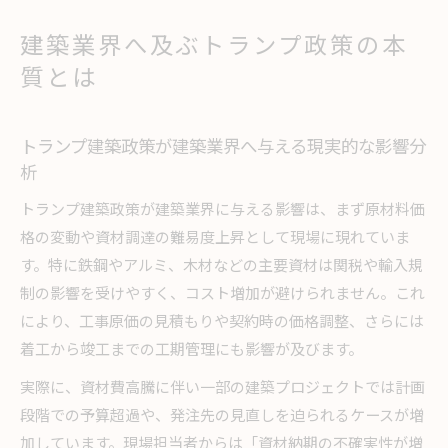
基礎理解
政策変更が建築業界にどう波及するのか実務的
建築業界へ及ぶトランプ政策の本
視点で解説
質とは
トランプ建築政策が招く建築業界の今後の方向
性
トランプ建築政策が建築業界へ与える現実的な影響分
トランプ問題が左右する今後の建築動向
析
トランプ問題による今後の建築動向について徹
トランプ建築政策が建築業界に与える影響は、まず原材料価
底予測
格の変動や資材調達の難易度上昇として現場に現れていま
建築業界で加速するトランプ影響と動きの変化
す。特に鉄鋼やアルミ、木材などの主要資材は関税や輸入規
トランプ問題が建築業界の今後に与える波紋
制の影響を受けやすく、コスト増加が避けられません。これ
今後の建築動向とトランプ建築政策の実務的連
により、工事原価の見積もりや契約時の価格調整、さらには
動性
着工から竣工までの工期管理にも影響が及びます。
建築業界の展望とトランプ影響の今後の注目点
実際に、資材費高騰に伴い一部の建築プロジェクトでは計画
実務者目線で考察する建築業界の変化
段階での予算超過や、発注先の見直しを迫られるケースが増
トランプ影響が建築業界の現場に与える具体的
加しています。現場担当者からは「資材納期の不確実性が増