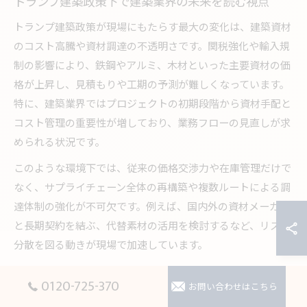
トランプ建築政策下で建築業界の未来を読む視点
トランプ建築政策が現場にもたらす最大の変化は、建築資材
のコスト高騰や資材調達の不透明さです。関税強化や輸入規
制の影響により、鉄鋼やアルミ、木材といった主要資材の価
格が上昇し、見積もりや工期の予測が難しくなっています。
特に、建築業界ではプロジェクトの初期段階から資材手配と
コスト管理の重要性が増しており、業務フローの見直しが求
められる状況です。
このような環境下では、従来の価格交渉力や在庫管理だけで
なく、サプライチェーン全体の再構築や複数ルートによる調
達体制の強化が不可欠です。例えば、国内外の資材メーカー
と長期契約を結ぶ、代替素材の活用を検討するなど、リスク
分散を図る動きが現場で加速しています。
一方、現場の声として「資材調達の遅延で工期が延びる」
0120-725-370
お問い合わせはこちら
「仕入れ価格の変動で利益率が不安定」という課題も顕在化