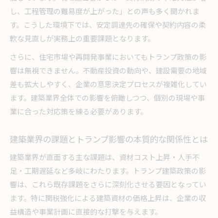
な変化
し、工程管理の難易度が上がった」との声も多く聞かれま
建築業界で実感するトランプ問題の現実的な影
す。こうした環境下では、安定調達先の確保や契約内容の柔
響分析
軟な見直しが実務上の重要課題となります。
今後の建築動向について実務者が注目すべきポ
さらに、住宅市場や再開発事業においてもトランプ政策の影
イント
響は無視できません。不動産投資の動向や、建設需要の地域
トランプ建築政策による業界変化の実務現場の
差も拡大しやすく、企業の意思決定プロセスが複雑化してい
視点
ます。建築業界全体での影響を俯瞰しつつ、個別の現場や事
建築業界が直面するトランプ影響の実務的課題
業に合った対応策を練る必要があります。
とは
建築業界の課題とトランプ影響の本質的な関係性とは
政策転換がもたらす建築コストの新展開
トランプ建築政策による建築コスト変化の新展
建築業界が直面する主な課題は、資材コスト上昇・人手不
開
足・工期遅延など多岐にわたります。トランプ建築政策の影
響は、これら既存課題をさらに深刻化させる要因となってい
建築業界で注目されるトランプ影響とコスト構
ます。特に関税強化による建築資材の価格上昇は、企業の収
造
益構造や事業計画に直接的な打撃を与えます。
建築コストに与えるトランプ問題の実際的な影