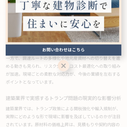
となっています。
この影響は、公共工事や民間の再開発プロジェクトにも波及
し、工期の延長や新規着工の判断遅れにつながっています。
現場担当者からは「以前より資材手配に時間がかかる」「予
算超過リスクが高まった」といった声が多く聞かれ、実際に
見積もりの再調整や工期見直しの事例も増加しています。
お問い合わせはこちら
一方で、調達ルートの多様化や地元産資材への切り替えを進
お問い合わせはこちら
める動きも見られ、リスク分散とコスト最適化への取り組み
が加速。現場ごとの柔軟な対応力が、今後の業績を左右する
ポイントとなっています。
建築業界で実感するトランプ問題の現実的な影響分析
建築業界では、トランプ政策による関税強化や輸入規制が、
実際にどのような形で現場に影響を及ぼしているのかが注目
されています。原材料の価格上昇は、見積もりや契約内容の