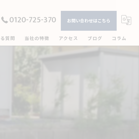
0120-725-370
お問い合わせはこちら
ある質問
当社の特徴
アクセス
ブログ
コラム
戸建て
屋根
板金
丘
塗装
水回り